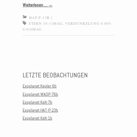
Weiterlesen …
→
HAT-P-13B
|
STERN 10-11MAG
,
VERDUNKELUNG 0.005-
0.010MAG
Post navigation
LETZTE BEOBACHTUNGEN
Exoplanet Kepler-6b
Exoplanet WASP-76b
Exoplanet Kelt-7b
Exoplanet HAT-P-23b
Exoplanet Kelt-1b