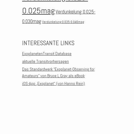
0.025mag
Verdunkelung 0.025-
0.030mag
Verdunkelung 0.035-0.040mag
INTERESSANTE LINKS
ExoplanetenTransit Database
aktuelle Transitvorhersagen
Das Standardwerk “Exoplanet-Observing for
Amateurs” von Bruce L.Gray als eBook
iOS-App „Exoplanet“ (von Hanno Rein)