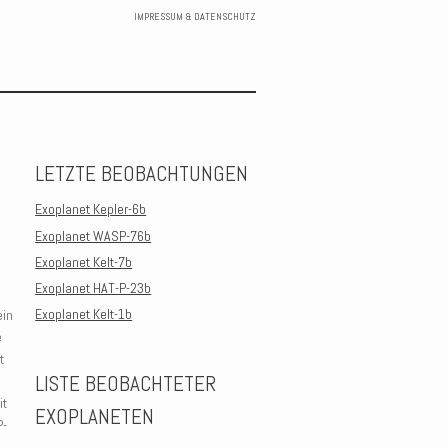
IMPRESSUM & DATENSCHUTZ
Skip to
content
LETZTE BEOBACHTUNGEN
Exoplanet Kepler-6b
Exoplanet WASP-76b
Exoplanet Kelt-7b
Exoplanet HAT-P-23b
Exoplanet Kelt-1b
ein
e
t
LISTE BEOBACHTETER
it
EXOPLANETEN
P-