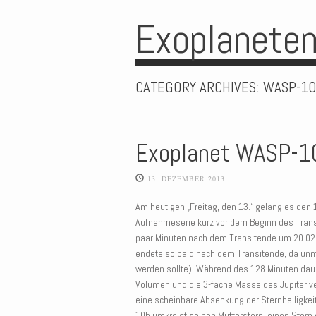
Exoplaneten
CATEGORY ARCHIVES:
WASP-1
Exoplanet WASP-1
13. DEZEMBER 2013
Am heutigen „Freitag, den 13.“ gelang es den
Aufnahmeserie kurz vor dem Beginn des Trans
paar Minuten nach dem Transitende um 20.02 
endete so bald nach dem Transitende, da unm
werden sollte). Während des 128 Minuten daue
Volumen und die 3-fache Masse des Jupiter v
eine scheinbare Absenkung der Sternhelligke
10b umkreist seinen Mutterstern, einen Stern 