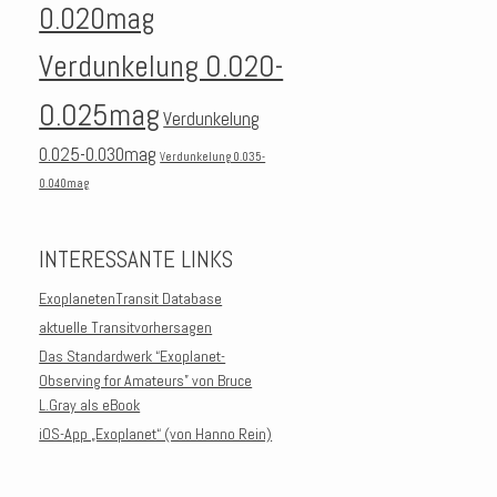
0.020mag
Verdunkelung 0.020-
0.025mag
Verdunkelung
0.025-0.030mag
Verdunkelung 0.035-
0.040mag
INTERESSANTE LINKS
ExoplanetenTransit Database
aktuelle Transitvorhersagen
Das Standardwerk “Exoplanet-
Observing for Amateurs” von Bruce
L.Gray als eBook
iOS-App „Exoplanet“ (von Hanno Rein)