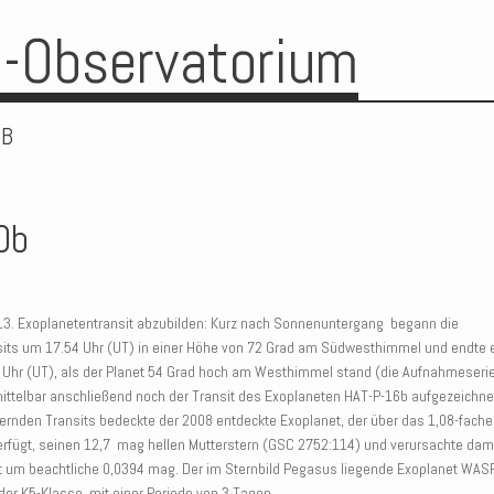
-Observatorium
0B
0b
 13. Exoplanetentransit abzubilden: Kurz nach Sonnenuntergang begann die
its um 17.54 Uhr (UT) in einer Höhe von 72 Grad am Südwesthimmel und endte 
Uhr (UT), als der Planet 54 Grad hoch am Westhimmel stand (die Aufnahmeseri
ittelbar anschließend noch der Transit des Exoplaneten HAT-P-16b aufgezeichne
rnden Transits bedeckte der 2008 entdeckte Exoplanet, der über das 1,08-fache
erfügt, seinen 12,7 mag hellen Mutterstern (GSC 2752:114) und verursachte dam
it um beachtliche 0,0394 mag. Der im Sternbild Pegasus liegende Exoplanet WAS
der K5-Klasse, mit einer Periode von 3 Tagen.