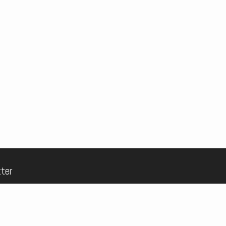
ter
sich für unseren Newsletter an: