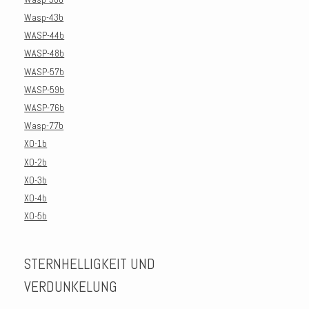
Wasp-43b
WASP-44b
WASP-48b
WASP-57b
WASP-59b
WASP-76b
Wasp-77b
XO-1b
XO-2b
XO-3b
XO-4b
XO-5b
STERNHELLIGKEIT UND
VERDUNKELUNG