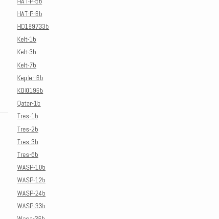
HAT-P-5b
HAT-P-6b
HD189733b
Kelt-1b
Kelt-3b
Kelt-7b
Kepler-6b
KOI0196b
Qatar-1b
Tres-1b
Tres-2b
Tres-3b
Tres-5b
WASP-10b
WASP-12b
WASP-24b
WASP-33b
Wasp-36b