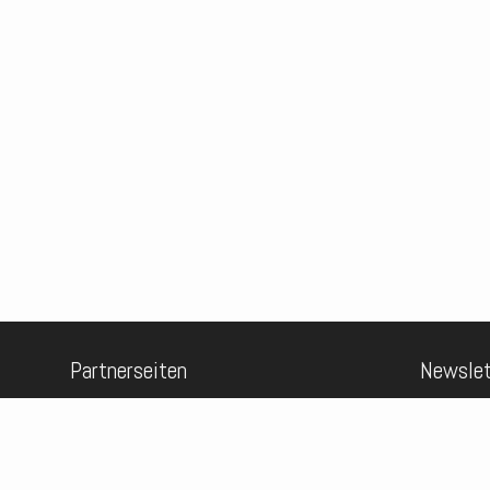
Partnerseiten
Newslet
Sternenstaub-Observatorium.de
Melden Sie 
E-Mail
*
Sonnenwind-Observatorium.de
Kometenschweif-Observatorium.de