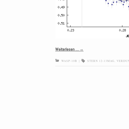
Weiterlesen …
→
WASP-10B
|
STERN 12-13MAG
,
VERDUN
Post navigation