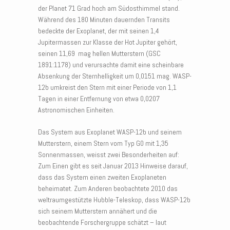
der Planet 71 Grad hoch am Südosthimmel stand.
Während des 180 Minuten dauernden Transits
bedeckte der Exoplanet, der mit seinen 1,4
Jupitermassen zur Klasse der Hot Jupiter gehört,
seinen 11,69 mag hellen Mutterstern (GSC
1891:1178) und verursachte damit eine scheinbare
Absenkung der Sternhelligkeit um 0,0151 mag. WASP-
12b umkreist den Stern mit einer Periode von 1,1
Tagen in einer Entfernung von etwa 0,0207
Astronomischen Einheiten.
Das System aus Exoplanet WASP-12b und seinem
Mutterstern, einem Stern vom Typ G0 mit 1,35
Sonnenmassen, weisst zwei Besonderheiten auf:
Zum Einen gibt es seit Januar 2013 Hinweise darauf,
dass das System einen zweiten Exoplaneten
beheimatet. Zum Anderen beobachtete 2010 das
weltraumgestützte Hubble-Teleskop, dass WASP-12b
sich seinem Mutterstern annähert und die
beobachtende Forschergruppe schätzt – laut