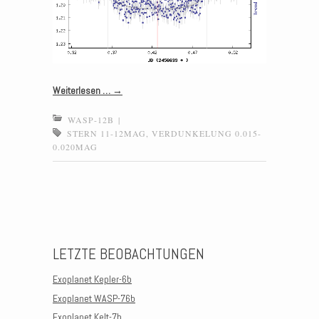
Weiterlesen …
→
WASP-12B
|
STERN 11-12MAG
,
VERDUNKELUNG 0.015-
0.020MAG
Post navigation
LETZTE BEOBACHTUNGEN
Exoplanet Kepler-6b
Exoplanet WASP-76b
Exoplanet Kelt-7b