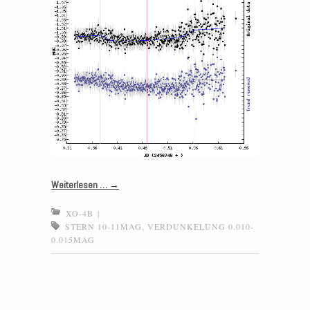
Weiterlesen …
→
XO-4B
|
STERN 10-11MAG
,
VERDUNKELUNG 0.010-
0.015MAG
Post navigation