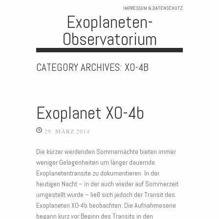
IMPRESSUM & DATENSCHUTZ
Exoplaneten-
Observatorium
Skip to content
CATEGORY ARCHIVES:
XO-4B
Exoplanet XO-4b
29. MÄRZ 2014
Die kürzer werdenden Sommernächte bieten immer
weniger Gelegenheiten um länger dauernde
Exoplanetentransite zu dokumentieren. In der
heutigen Nacht – in der auch wieder auf Sommerzeit
umgestellt wurde – ließ sich jedoch der Transit des
Exoplaneten XO-4b beobachten: Die Aufnahmeserie
begann kurz vor Beginn des Transits in den