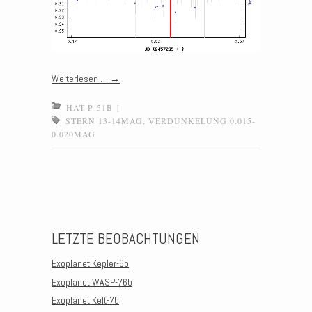
Weiterlesen …
→
HAT-P-51B
|
STERN 13-14MAG
,
VERDUNKELUNG 0.015-
0.020MAG
Post navigation
LETZTE BEOBACHTUNGEN
Exoplanet Kepler-6b
Exoplanet WASP-76b
Exoplanet Kelt-7b