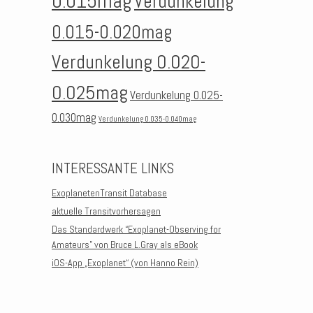
0.015mag
Verdunkelung
0.015-0.020mag
Verdunkelung 0.020-
0.025mag
Verdunkelung 0.025-
0.030mag
Verdunkelung 0.035-0.040mag
INTERESSANTE LINKS
ExoplanetenTransit Database
aktuelle Transitvorhersagen
Das Standardwerk “Exoplanet-Observing for
Amateurs” von Bruce L.Gray als eBook
iOS-App „Exoplanet“ (von Hanno Rein)