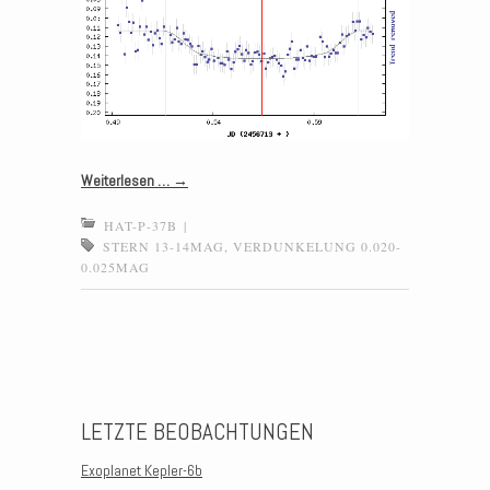
Weiterlesen …
→
HAT-P-37B
|
STERN 13-14MAG
,
VERDUNKELUNG 0.020-
0.025MAG
Post navigation
LETZTE BEOBACHTUNGEN
Exoplanet Kepler-6b