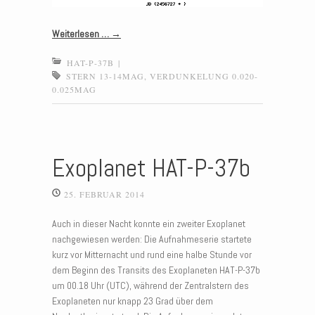
Weiterlesen …
→
HAT-P-37B
|
STERN 13-14MAG
,
VERDUNKELUNG 0.020-
0.025MAG
Exoplanet HAT-P-37b
25. FEBRUAR 2014
Auch in dieser Nacht konnte ein zweiter Exoplanet
nachgewiesen werden: Die Aufnahmeserie startete
kurz vor Mitternacht und rund eine halbe Stunde vor
dem Beginn des Transits des Exoplaneten HAT-P-37b
um 00.18 Uhr (UTC), während der Zentralstern des
Exoplaneten nur knapp 23 Grad über dem