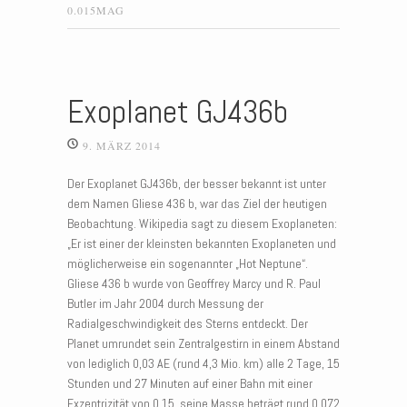
0.015MAG
Exoplanet GJ436b
9. MÄRZ 2014
Der Exoplanet GJ436b, der besser bekannt ist unter
dem Namen Gliese 436 b, war das Ziel der heutigen
Beobachtung. Wikipedia sagt zu diesem Exoplaneten:
„Er ist einer der kleinsten bekannten Exoplaneten und
möglicherweise ein sogenannter „Hot Neptune“.
Gliese 436 b wurde von Geoffrey Marcy und R. Paul
Butler im Jahr 2004 durch Messung der
Radialgeschwindigkeit des Sterns entdeckt. Der
Planet umrundet sein Zentralgestirn in einem Abstand
von lediglich 0,03 AE (rund 4,3 Mio. km) alle 2 Tage, 15
Stunden und 27 Minuten auf einer Bahn mit einer
Exzentrizität von 0,15, seine Masse beträgt rund 0,072