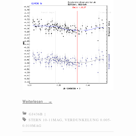
Weiterlesen …
→
GJ436B
|
STERN 10-11MAG
,
VERDUNKELUNG 0.005-
0.010MAG