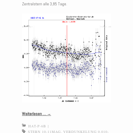
Zentralstern alle 3,85 Tage.
Weiterlesen …
→
HAT-P-6B
|
STERN 10-11MAG
,
VERDUNKELUNG 0.010-