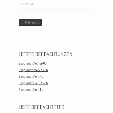
0.015MAG
Post navigation
←
Older posts
LETZTE BEOBACHTUNGEN
Exoplanet Kepler-6b
Exoplanet WASP-76b
Exoplanet Kelt-7b
Exoplanet HAT-P-23b
Exoplanet Kelt-1b
LISTE BEOBACHTETER