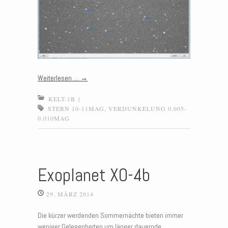
Weiterlesen …
→
KELT-1B
|
STERN 10-11MAG
,
VERDUNKELUNG 0.005-
0.010MAG
Exoplanet XO-4b
29. MÄRZ 2014
Die kürzer werdenden Sommernächte bieten immer
weniger Gelegenheiten um länger dauernde