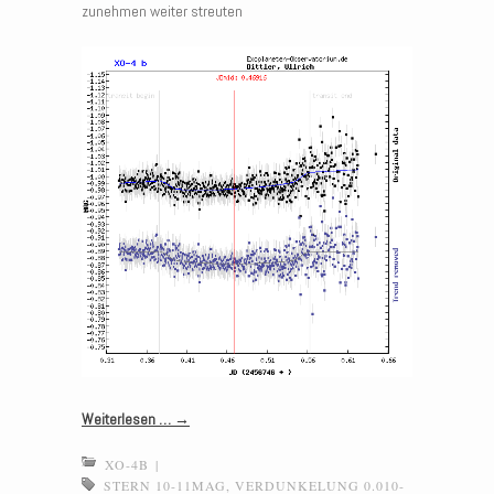
zunehmen weiter streuten
Weiterlesen …
→
XO-4B
|
STERN 10-11MAG
,
VERDUNKELUNG 0.010-