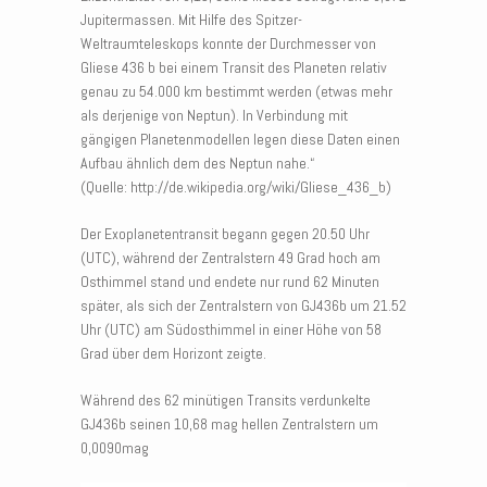
Jupitermassen. Mit Hilfe des Spitzer-
Weltraumteleskops konnte der Durchmesser von
Gliese 436 b bei einem Transit des Planeten relativ
genau zu 54.000 km bestimmt werden (etwas mehr
als derjenige von Neptun). In Verbindung mit
gängigen Planetenmodellen legen diese Daten einen
Aufbau ähnlich dem des Neptun nahe.“
(Quelle: http://de.wikipedia.org/wiki/Gliese_436_b)
Der Exoplanetentransit begann gegen 20.50 Uhr
(UTC), während der Zentralstern 49 Grad hoch am
Osthimmel stand und endete nur rund 62 Minuten
später, als sich der Zentralstern von GJ436b um 21.52
Uhr (UTC) am Südosthimmel in einer Höhe von 58
Grad über dem Horizont zeigte.
Während des 62 minütigen Transits verdunkelte
GJ436b seinen 10,68 mag hellen Zentralstern um
0,0090mag