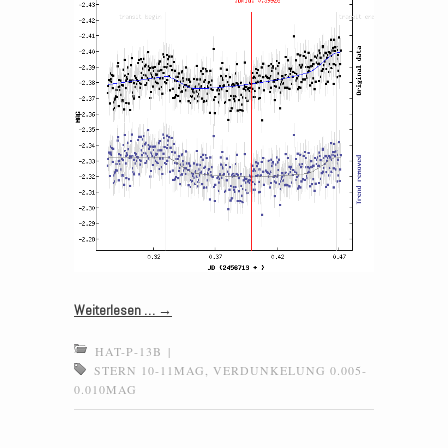
Weiterlesen …
→
HAT-P-13B
|
STERN 10-11MAG
,
VERDUNKELUNG 0.005-
0.010MAG