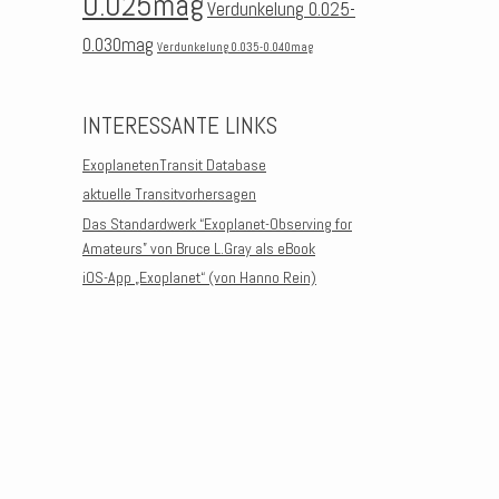
0.025mag
Verdunkelung 0.025-
0.030mag
Verdunkelung 0.035-0.040mag
INTERESSANTE LINKS
ExoplanetenTransit Database
aktuelle Transitvorhersagen
Das Standardwerk “Exoplanet-Observing for
Amateurs” von Bruce L.Gray als eBook
iOS-App „Exoplanet“ (von Hanno Rein)