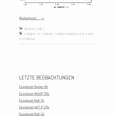
Weiterlesen …
→
HAT-P-35B
|
STERN 12-13MAG
,
VERDUNKELUNG 0.005-
0.010MAG
Post navigation
LETZTE BEOBACHTUNGEN
Exoplanet Kepler-6b
Exoplanet WASP-76b
Exoplanet Kelt-7b
Exoplanet HAT-P-23b
Exoplanet Kelt-1b