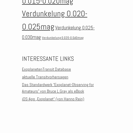
0.015-0.020mag
Verdunkelung 0.020-
0.025mag
Verdunkelung 0.025-
0.030mag
Verdunkelung 0.035-0.040mag
INTERESSANTE LINKS
ExoplanetenTransit Database
aktuelle Transitvorhersagen
Das Standardwerk “Exoplanet-Observing for
Amateurs” von Bruce L.Gray als eBook
iOS-App „Exoplanet“ (von Hanno Rein)