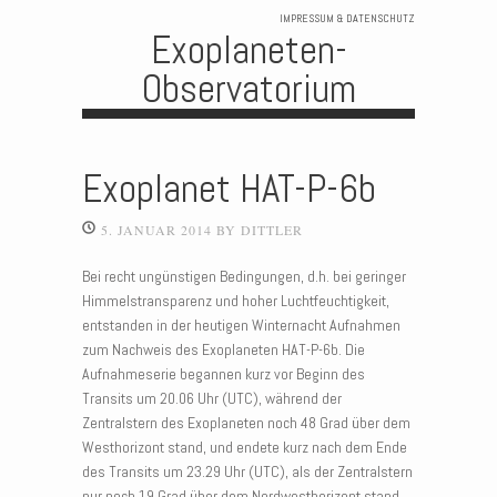
IMPRESSUM & DATENSCHUTZ
Exoplaneten-
Observatorium
Skip to content
Exoplanet HAT-P-6b
5. JANUAR 2014
BY
DITTLER
Bei recht ungünstigen Bedingungen, d.h. bei geringer
Himmelstransparenz und hoher Luchtfeuchtigkeit,
entstanden in der heutigen Winternacht Aufnahmen
zum Nachweis des Exoplaneten HAT-P-6b. Die
Aufnahmeserie begannen kurz vor Beginn des
Transits um 20.06 Uhr (UTC), während der
Zentralstern des Exoplaneten noch 48 Grad über dem
Westhorizont stand, und endete kurz nach dem Ende
des Transits um 23.29 Uhr (UTC), als der Zentralstern
nur noch 19 Grad über dem Nordwesthorizont stand.