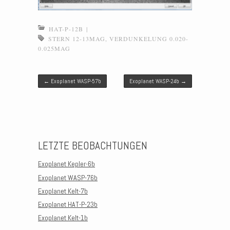
HAT-P-12B
|
STERN 12-13MAG
,
VERDUNKELUNG 0.020-
0.025MAG
Post navigation
←
Exoplanet WASP-57b
Exoplanet WASP-24b
→
LETZTE BEOBACHTUNGEN
Exoplanet Kepler-6b
Exoplanet WASP-76b
Exoplanet Kelt-7b
Exoplanet HAT-P-23b
Exoplanet Kelt-1b