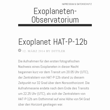
IMPRESSUM & DATENSCHUTZ
Exoplaneten-
Observatorium
Skip to content
Exoplanet HAT-P-12b
12. MÄRZ 2014
BY
DITTLER
Die Aufnahmen für den ersten fotografischen
Nachweis eines Exoplaneten in dieser Nacht
begannen kurz vor dem Transit um 20.05 Uhr (UTC),
der Zentralstern von HAT-P-12b stand zu diesem
Zeitpunkt nur 32 Grad über dem Norsosthorizont. Die
Aufnahmeserie endete nach dem Ende des Transits
um 22.25 Uhr (UTC), als sich der Zentralstern von
HAT-P-12b am Osthimmel auf eine Höhe von 54 Grad
über den Horizont gestiegen war.