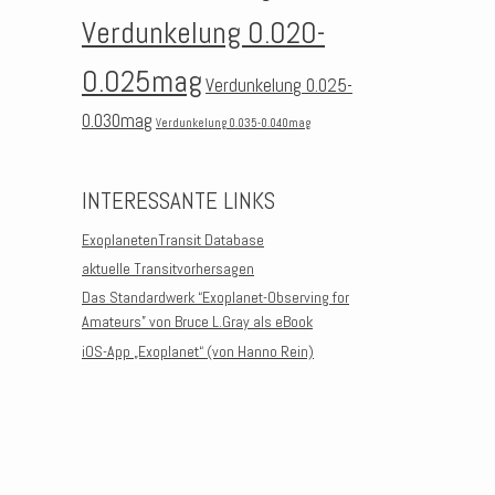
Verdunkelung 0.020-
0.025mag
Verdunkelung 0.025-
0.030mag
Verdunkelung 0.035-0.040mag
INTERESSANTE LINKS
ExoplanetenTransit Database
aktuelle Transitvorhersagen
Das Standardwerk “Exoplanet-Observing for
Amateurs” von Bruce L.Gray als eBook
iOS-App „Exoplanet“ (von Hanno Rein)